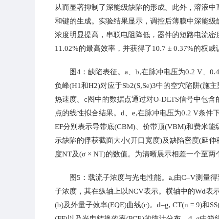
从而显著抑制了深能级缺陷的形成。此外，溶液中直
和键的生成。实验结果显示，调控后薄膜中深能级
浓度明显提高，串联电阻降低，器件的短路电流密
11.02%的最高效率，并获得了10.7 ± 0.37%的
图4：缺陷表征。a、b,在脉冲电压为0.2 V、0.4 
负峰(H1和H2)对应于Sb2(S,Se)3中的空穴陷阱(施主
热速度。c图中的数据点通过对O-DLTS信号中
点的线性拟合结果。d、e,在脉冲电压为0.2 V条
EF分别表示导带底(CBM)、价带顶(VBM)和费
示缺陷的俘获截面大小(开口宽度)及缺陷密度(延伸程度
度NT及(σ × NT)的数值。为清晰展示相差一
图5：载流子浓度与光电性能。a,由C–V测量得到的M
子浓度，其在纵轴上以NCV表示。横轴中的Wd表示在
(b)及外量子效率(EQE)曲线(c)。d–g, CT(n = 9)
(FF)以及光电转换效率(PCE)的统计分布。d–