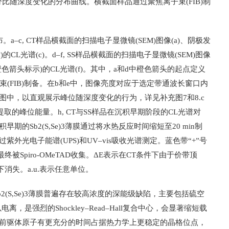
百分比随深度变化的分布曲线。横截面样品通过聚焦离子束(FIB)制
–c, CT样品横截面的扫描电子显微镜(SEM)图像(a)、阴极发
的CL光谱(c)。d–f, SS样品横截面的扫描电子显微镜(SEM)图像
由橙色箭头标示)的CL光谱(f)。其中，a和d中橙色箭头的起点定义
子束(FIB)制备。在b和e中，图像亮度对应于选定带通波长窗口内
图中，以直观展示峰位随深度变化的行为，详见补充图7和8.c
谱提取的峰位能量。h, CT与SS样品在沉积早期阶段的CL光谱对
沉积早期的Sb2(S,Se)3薄膜通过将水热反应时间缩短至20 min制
通过紫外光电子能谱(UPS)和UV–vis吸收光谱测定。蓝色带“+”号
Spiro-OMeTAD收集。ΔE表示在CT条件下由于价带顶
下消失。a.u.表示任意单位。
b2(S,Se)3薄膜普遍存在较高浓度的深能级缺陷，主要包括硫空
离，是强烈的Shockley–Read–Hall复合中心，会显著缩短载
使前驱体原子有更充分的时间占据热力学上更稳定的晶格位点，