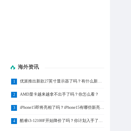
海外资讯
优派推出新款27英寸显示器了吗？有什么新亮
1
点呢？
AMD显卡越来越拿不出手了吗？你怎么看？
2
iPhone15即将亮相了吗？iPhone15有哪些新亮点
3
呢？
酷睿i3-12100F开始降价了吗？你计划入手了
4
吗？