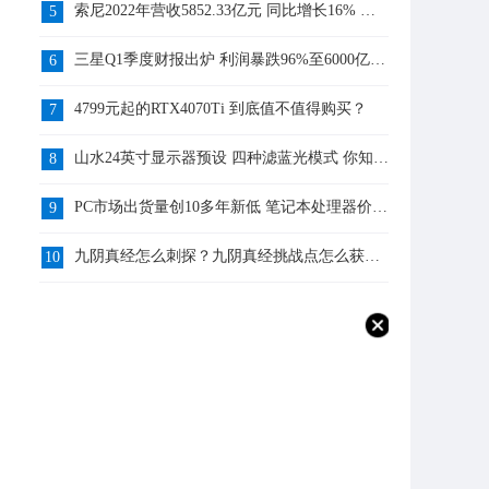
索尼2022年营收5852.33亿元 同比增长16% 你
5
知道吗？
三星Q1季度财报出炉 利润暴跌96%至6000亿韩
6
元 你知道吗？
4799元起的RTX4070Ti 到底值不值得购买？
7
山水24英寸显示器预设 四种滤蓝光模式 你知道
8
吗？
PC市场出货量创10多年新低 笔记本处理器价格
9
跌了9% 你怎么看？
九阴真经怎么刺探？九阴真经挑战点怎么获
10
得？