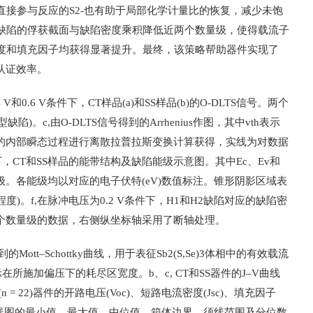
接参与反应的S2-也有助于局部化学计量比的恢复，减少未饱
缺陷的俘获截面与缺陷密度乘积降低近两个数量级，使得载流子
度和填充因子均获得显著提升。最终，该策略帮助器件实现了
权威认证效率。
V和0.6 V条件下，CT样品(a)和SS样品(b)的O-DLTS信号。两个
型缺陷)。c,由O-DLTS信号得到的Arrhenius作图，其中vth表示
包含的内部瞬态过程进行离散拉普拉斯变换计算获得，实线为对数据
件下，CT和SS样品的能带结构及缺陷能级示意图。其中Ec、Ev和
米能级。各能级均以对应的电子伏特(eV)数值标注。锥形阴影区域表
)。f,在脉冲电压为0.2 V条件下，H1和H2缺陷对应的缺陷密
个至两个数量级的数据，右侧纵坐标轴采用了断轴处理。
ott–Schottky曲线，用于表征Sb2(S,Se)3体相中的有效载流
所施加偏压下的耗尽区宽度。b、c, CT和SS器件的J–V曲线
和SS(n = 22)器件的开路电压(Voc)、短路电流密度(Jsc)、填充因子
g中箱线图的最小值、最大值、中位值、箱体边界、须线范围及分位数