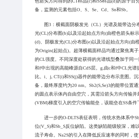
色箭头方向得到的CT样品(c)和SS样品(d)的原子
备，监测的元素包括O、S、Se、Cd、Sn和Sb。
图3：横截面阴极发光（CL）光谱及能带边分布。a
光(CL)分布图(b)以及沿起始点方向(由橙色箭头标示)
(d)、阴极发光(CL)分布图(e)以及沿起始点方向(
为Origin(起始点)。超薄横截面样品均通过聚焦离
的CL强度。不同深度处获得的光谱线型叠加于同一
和f中出现的高能峰源自CdS层。g,由c和f中CL光
比。i、j, CT(i)和SS(j)器件的能带边分布示意图。
备，最终厚度约为20 nm。Sb2(S,Se)3的能带位置
的圆点表示体内自由空穴，其需沿箭头方向传输并最终被
(VBM)梯度引入的空穴传输能垒，该能垒在SS条件
进一步的O-DLTS表征表明，传统水热体系中S
位(V_S)和Sb_S反位缺陷。这类缺陷能级较深，难以电
流子寿命。Na2S的引入在降低反应速率的同时，