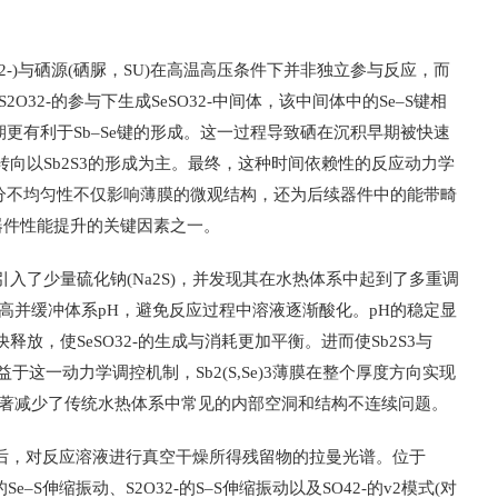
2O32-)与硒源(硒脲，SU)在高温高压条件下并非独立参与反应，而
32-的参与下生成SeSO32-中间体，该中间体中的Se–S键相
初期更有利于Sb–Se键的形成。这一过程导致硒在沉积早期被快速
向以Sb2S3的形成为主。最终，这种时间依赖性的反应动力学
成分不均匀性不仅影响薄膜的微观结构，还为后续器件中的能带畸
)3器件性能提升的关键因素之一。
入了少量硫化钠(Na2S)，并发现其在水热体系中起到了多重调
提高并缓冲体系pH，避免反应过程中溶液逐渐酸化。pH的稳定显
放，使SeSO32-的生成与消耗更加平衡。进而使Sb2S3与
于这一动力学调控机制，Sb2(S,Se)3薄膜在整个厚度方向实现
显著减少了传统水热体系中常见的内部空洞和结构不连续问题。
反应后，对反应溶液进行真空干燥所得残留物的拉曼光谱。位于
-的Se–S伸缩振动、S2O32-的S–S伸缩振动以及SO42-的v2模式(对