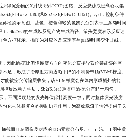
所得沉淀物的X射线衍射(XRD)图谱。反应悬浊液经离心收集
#42-1393)和Sb2Se3(PDF#15-0861)。c, d，控制条件
成主要反应路径的示意图。蓝色、橙色和粉紫色箭头分别表示三条随时间
径ii：Sb2Se3的生成以及副产物生成路径。箭头宽度表示反应速
红色方框标示。插图为对应的反应速率与pH随时间变化曲线，
4p轨道贡献，因此硒/硫比例沿厚度方向的变化会直接导致价带能级的空
期不足，形成了沿厚度方向逐渐下降的不利价带顶(VBM)梯度。
个吸收层才能被空穴传输层收集，该VBM梯度会在体内形成额外的能
反应动力学后，Sb2(S,Se)3薄膜中硒/硫分布趋于均匀，
果显示，不同深度处的发光峰位保持高度一致，同时整体发光强度
均匀化与体相复合的抑制协同作用，为高效载流子输运提供了关
(b)的横截面TEM图像及对应的EDS元素分布图。c、d,沿a、b图中黄