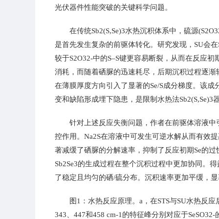
光伏器件性能突破的关键科学问题。
在传统Sb2(S,Se)3水热沉积体系中，硫源(S
是首先发生复杂的前驱体转化。研究发现，SU会在S2O
较于S2O32-中的S–S键更容易断裂，从而在反应
消耗，而随着硒脲的迅速耗尽，后期沉积过程逐渐转
在薄膜厚度方向引入了显著的Se/S成分梯度。该
变和缺陷形成埋下隐患，是限制水热法Sb2(S,Se
针对上述反应失衡问题，作者在前驱体溶液中引
控作用。Na2S在溶液中可发生可逆水解从而有效
著减缓了硒脲的分解速率，抑制了反应初期Se的过快释
Sb2Se3的生成过程在整个沉积过程中更加协同。得益
了稳定且均匀的硒/硫分布。沉积速率更加平缓，
图1：水热反应原理。a，在STS与SU水热
343、447和458 cm-1的特征峰分别对应于SeSO32