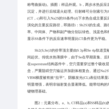
称弯曲振动)。插图：样品外观。b，两步水热反应后
沉淀，并进行后续退火处理。衍射峰可分别索引为Sb2S3(PDF
(CT，c)和引入Na2S的SS条件(d)下水热合
演化的主要反应路径，即路径i：Sb2S3的生成、路
率。中间体、产物和副产物分别以绿色、浅蓝色和
显示SS条件下的反应速率明显比CT条件更为平稳。
Sb2(S,Se)3的价带顶主要由S 3p和Se 
间起伏。传统水热薄膜中，由于Se在早期富集、后
在superstrate结构器件中，空穴需要穿过整
垒，严重阻碍空穴输运并加剧体相复合。通过Na2S调控
VBM梯度被有效“拉平”。阴极发光(CL)表征结
明显增强，表明非辐射复合显著降低。能带结构的
键物理基础。
图2：元素分布。a、b, CT样品(a)和SS样品