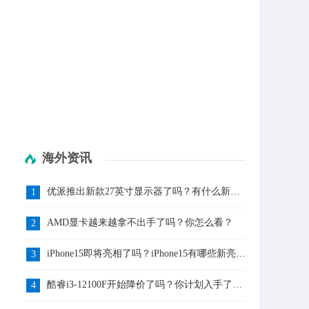
海外资讯
优派推出新款27英寸显示器了吗？有什么新亮
1
点呢？
AMD显卡越来越拿不出手了吗？你怎么看？
2
iPhone15即将亮相了吗？iPhone15有哪些新亮点
3
呢？
酷睿i3-12100F开始降价了吗？你计划入手了
4
吗？