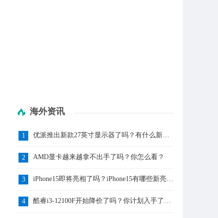
海外资讯
优派推出新款27英寸显示器了吗？有什么新亮
1
点呢？
AMD显卡越来越拿不出手了吗？你怎么看？
2
iPhone15即将亮相了吗？iPhone15有哪些新亮点
3
呢？
酷睿i3-12100F开始降价了吗？你计划入手了
4
吗？