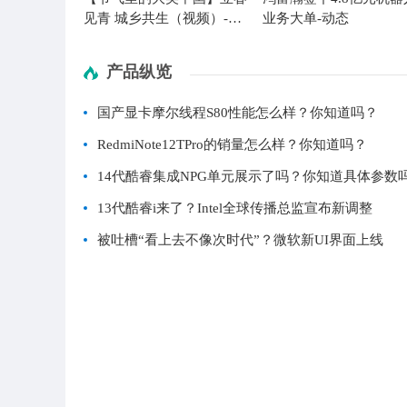
见青 城乡共生（视频）-聚
业务大单-动态
看点
产品纵览
国产显卡摩尔线程S80性能怎么样？你知道吗？
RedmiNote12TPro的销量怎么样？你知道吗？
14代酷睿集成NPG单元展示了吗？你知道具体参数
13代酷睿i来了？Intel全球传播总监宣布新调整
被吐槽“看上去不像次时代”？微软新UI界面上线