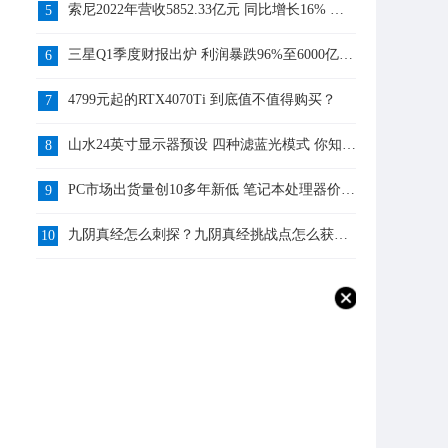
索尼2022年营收5852.33亿元 同比增长16% 你
5
知道吗？
三星Q1季度财报出炉 利润暴跌96%至6000亿韩
6
元 你知道吗？
4799元起的RTX4070Ti 到底值不值得购买？
7
山水24英寸显示器预设 四种滤蓝光模式 你知道
8
吗？
PC市场出货量创10多年新低 笔记本处理器价格
9
跌了9% 你怎么看？
九阴真经怎么刺探？九阴真经挑战点怎么获
10
得？