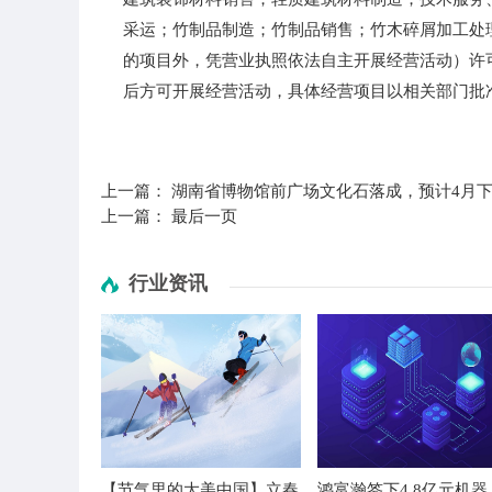
采运；竹制品制造；竹制品销售；竹木碎屑加工处
的项目外，凭营业执照依法自主开展经营活动）许
后方可开展经营活动，具体经营项目以相关部门批
标签：
法定代表人为邓明
木材组件
天眼查
一
上一篇：
湖南省博物馆前广场文化石落成，预计4月
上一篇：
最后一页
行业资讯
【节气里的大美中国】立春
鸿富瀚签下4.8亿元机器