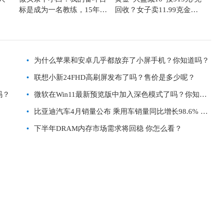
标是成为一名教练，15年后
回收？女子卖11.99克金镯
可能会执教巴萨
到手的钱一算只有871元/
克！_今日报
为什么苹果和安卓几乎都放弃了小屏手机？你知道吗？
联想小新24FHD高刷屏发布了吗？售价是多少呢？
吗？
微软在Win11最新预览版中加入深色模式了吗？你知道
吗？
比亚迪汽车4月销量公布 乘用车销量同比增长98.6% 你
知道吗？
下半年DRAM内存市场需求将回稳 你怎么看？