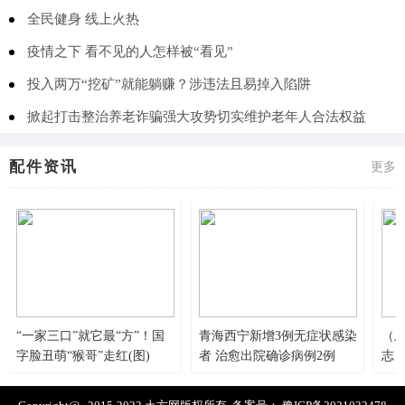
全民健身 线上火热
疫情之下 看不见的人怎样被“看见”
投入两万“挖矿”就能躺赚？涉违法且易掉入陷阱
掀起打击整治养老诈骗强大攻势切实维护老年人合法权益
配件资讯
更多
“一家三口”就它最“方”！国
青海西宁新增3例无症状感染
（上
字脸丑萌“猴哥”走红(图)
者 治愈出院确诊病例2例
志
市 