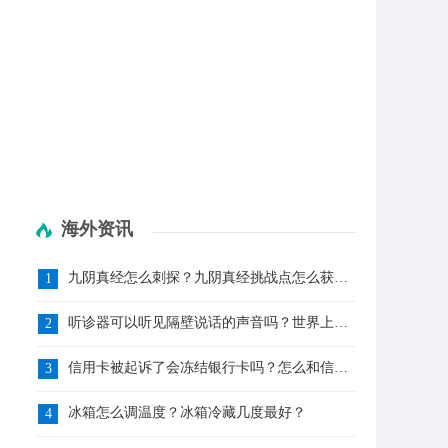
海外资讯
九阴真经怎么刺探？九阴真经挑战点怎么获
1
得？
听诊器可以听见隔壁说话的声音吗？世界上第
2
一个听诊器是谁发明的？
信用卡被起诉了会冻结银行卡吗？怎么和信用
3
卡中心协商还款?
冰箱怎么调温度？冰箱冷藏几度最好？
4