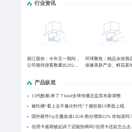
行业资讯
丽江股份：今年五一期间，
环球聚焦：精品乡游酒
公司接待游客数量比2022
保健美肤产业、鲜花基
年、2019年同期都有较大
金山这里越来越吸引人
幅度的增长
产品纵览
13代酷睿i来了？Intel全球传播总监宣布新调整
被吐槽“看上去不像次时代”？微软新UI界面上线
国外硬件Up主魔改成12GB 跑分增加22% 你知道吗
信用卡逾期被起诉了还能协商吗?信用卡还款怎么去