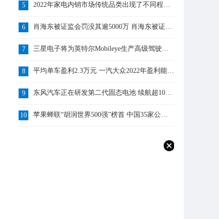
2022年家电内销市场传统品类出现了不同程度
5
的下滑 风口型品质家电增长态势良好|环球今亮
点
肖海东被证监会罚没其逾5000万 肖海东被证监
6
会罚咋回事
三星电子将为英特尔Mobileye生产高级驾驶辅
7
助系统芯片“EyeQ”系列产品
平均单车盈利2.3万元 一汽大众2022年盈利能力
8
相当优异 你怎么看？
东风汽车正在研发第二代固态电池 续航超1000
9
公里！
苹果蝉联“胡润世界500强”榜首 中国35家公司
10
上榜