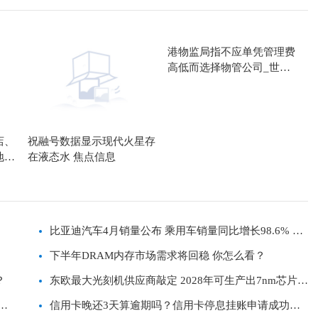
港物监局指不应单凭管理费
高低而选择物管公司_世界
今头条
店、
祝融号数据显示现代火星存
地
在液态水 焦点信息
比亚迪汽车4月销量公布 乘用车销量同比增长98.6% 你
知道吗？
下半年DRAM内存市场需求将回稳 你怎么看？
？
东欧最大光刻机供应商敲定 2028年可生产出7nm芯片
和
你知道吗？
信用卡晚还3天算逾期吗？信用卡停息挂账申请成功率