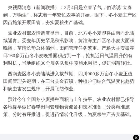
央视网消息（新闻联播）：2月4日是立春节气，俗话说“立春
到，万物生”，标志着一年繁忙农事的开始。眼下，冬小麦主产区
因苗施策开展田管，夯实夏粮生产基础。
农业农村部农情调度显示，目前，北方冬小麦即将由南向北陆
续返青。受去年历史罕见秋汛影响，黄淮海主产区冬小麦大面积
晚播，苗情长势总体偏弱，田间管理任务繁重。产粮大县安徽霍
邱160多万亩冬小麦晚播面积占到一半，抢抓近日气温回升的有
利时机，当地组织30个服务队集中喷施水融肥，促进弱苗转壮。
西南麦区冬小麦陆续进入拔节期。四川900多万亩冬小麦正值
田间管理关键期，在三台县金石镇，种植户们结合气温变化趋势
和病虫害发生规律，开展飞防作业。
预计今年全国冬小麦播种面积与上年持平。农业农村部已指导
各地提早做好春季田间管理物资储备和技术准备，分类精准施
策、分时有序推进，促进苗情转化升级，为夏粮生产夯实基础。